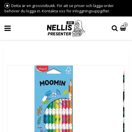
Detta är en grossistbutik. För att se priser och lägga order
behöver du logga in. Kontakta oss för inloggningsuppgifter.
0