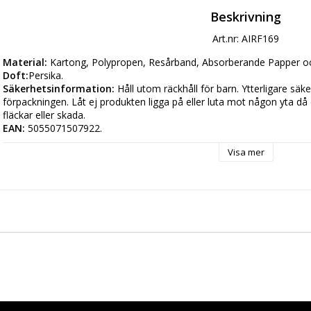
Beskrivning
Art.nr: AIRF169
Material:
 Kartong, Polypropen, Resårband, Absorberande Papper o
Doft:
Persika.
Säkerhetsinformation:
 Håll utom räckhåll för barn. Ytterligare säk
förpackningen. Låt ej produkten ligga på eller luta mot någon yta då o
fläckar eller skada.
EAN:
 5055071507922.
Visa mer
Tillverkardetaljer
Tillverkare: 
Puckator EDC Sp
Postadress: 
Z.o.o, Graniczna 8AA Street, Wroclaw 54-610 Polen
Elektronisk adress: 
support@puckator.se