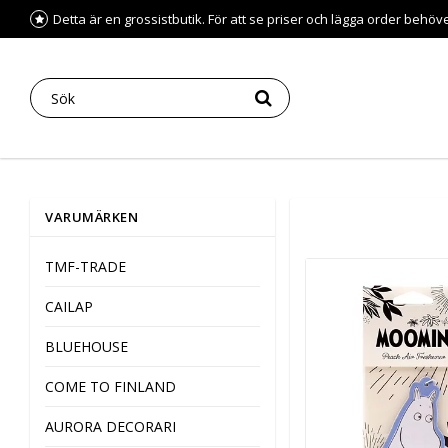
Detta är en grossistbutik. För att se priser och lägga order behöv
VARUMÄRKEN
TMF-TRADE
CAILAP
BLUEHOUSE
COME TO FINLAND
AURORA DECORARI