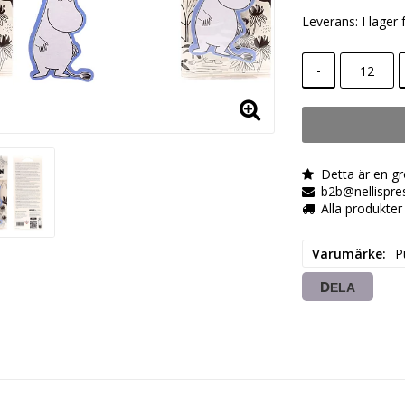
Leverans:
I lager
-
Detta är en gr
b2b@nellispre
Alla produkter 
Varumärke
P
DELA