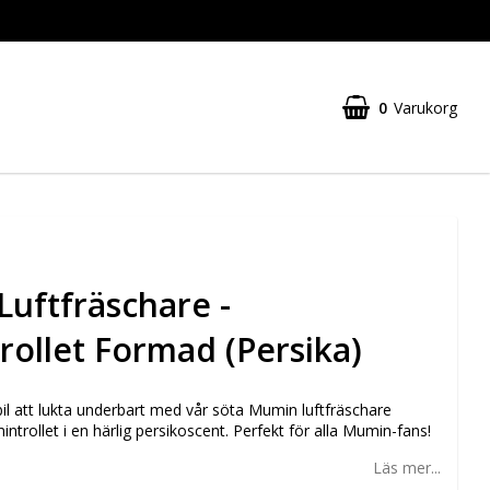
0
Varukorg
uftfräschare -
ollet Formad (Persika)
 bil att lukta underbart med vår söta Mumin luftfräschare
rollet i en härlig persikoscent. Perfekt för alla Mumin-fans!
Läs mer...