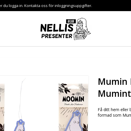
er du logga in. Kontakta oss för inloggningsuppgifter.
Mumin L
Mumintr
Få ditt hem eller
formad som Mumint