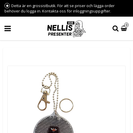
Detta är en grossistbutik. För att se priser och lägga order
behöver du logga in. Kontakta oss för inloggningsuppgifter.
0