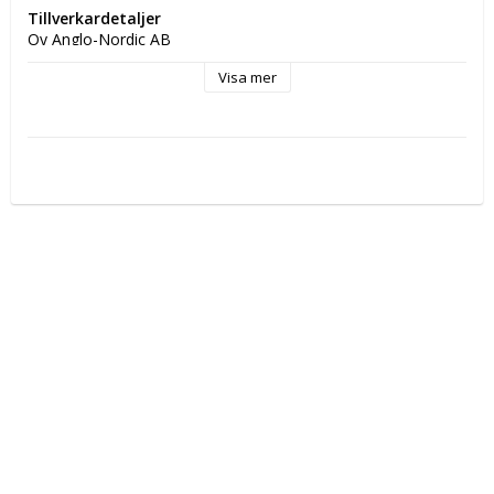
Tillverkardetaljer
Oy Anglo-Nordic AB
Postadress: Hyttimestarintie 302780 Espoo Finland
Visa mer
Elektronisk adress:
 myynti@anglo.fi