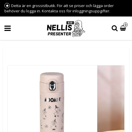
Detta är en grossistbutik. För att se priser och lägga order
behöver du logga in. Kontakta oss för inloggningsuppgifter.
0