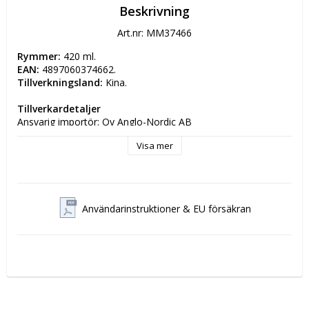
Beskrivning
Art.nr: MM37466
Rymmer: 
420 ml.
EAN: 
4897060374662.
Tillverkningsland: 
Kina.
Tillverkardetaljer
Ansvarig importör: Oy Anglo-Nordic AB
Postadress: Hyttimestarintie 302780 Espoo Finland
Visa mer
Elektronisk adress:
 myynti@anglo.fi
Användarinstruktioner & EU försäkran