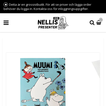
Detta är en grossistbutik. För att se priser och lägga order
behöver du logga in. Kontakta oss för inloggningsuppgifter.
0