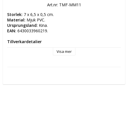
Art.nr: TMF-MM11
Storlek:
 7 x 6,5 x 0,5 cm.
Material:
 Mjuk PVC.
Ursprungsland: 
Kina.
EAN:
 6430033960219.
Tillverkardetaljer
Tillverkare: TMF-Trade Oy 
Visa mer
Postadress: Simppukarinkatu 5 A 3 00810 HELSINKI, 
FINLAND
Elektronisk adress: info(at)tmftrade.fi