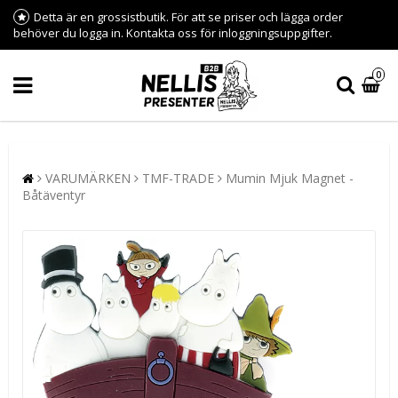
Detta är en grossistbutik. För att se priser och lägga order
behöver du logga in. Kontakta oss för inloggningsuppgifter.
0
VARUMÄRKEN
TMF-TRADE
Mumin Mjuk Magnet -
Båtäventyr