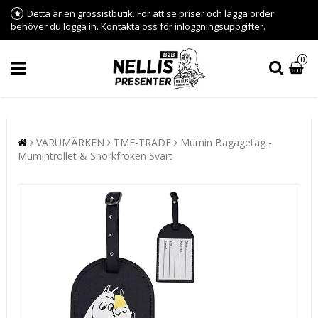
Detta är en grossistbutik. För att se priser och lägga order
behöver du logga in. Kontakta oss för inloggningsuppgifter.
0
VARUMÄRKEN
TMF-TRADE
Mumin Bagagetag -
Mumintrollet & Snorkfröken Svart