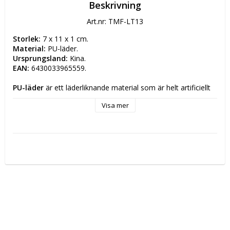
Beskrivning
Art.nr: TMF-LT13
Storlek: 
7 x 11 x 1 cm.
Material: 
PU-läder.
Ursprungsland:
 Kina.
EAN:
 6430033965559.
PU-läder
 är ett läderliknande material som är helt artificiellt 
eller semi-artificiellt. PU-läder har vunnit popularitet eftersom 
Visa mer
det har ett utseende snarlikt äkta läder till betydligt lägre 
kostnad.
Tillverkardetaljer
Tillverkare: TMF-Trade Oy 
Postadress: Simppukarinkatu 5 A 3 00810 HELSINKI, 
FINLAND
Elektronisk adress: info(at)tmftrade.fi