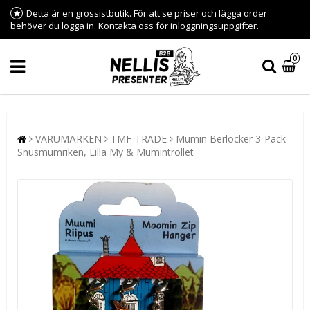
Detta är en grossistbutik. För att se priser och lägga order
behöver du logga in. Kontakta oss för inloggningsuppgifter.
0
VARUMÄRKEN
TMF-TRADE
Mumin Berlocker 3-Pack -
Snusmumriken, Lilla My & Mumintrollet