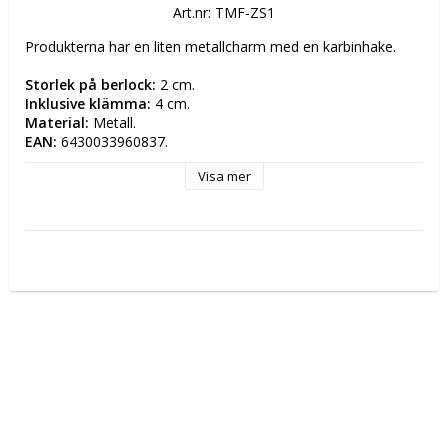
Art.nr: TMF-ZS1
Produkterna har en liten metallcharm med en karbinhake. 
Storlek på berlock: 
2 cm.
Inklusive klämma: 
4 cm.
Material: 
Metall.
EAN: 
6430033960837.
Visa mer
Tillverkardetaljer
Tillverkare: TMF-Trade Oy 
Postadress: Simppukarinkatu 5 A 3 00810 HELSINKI, 
FINLAND
Elektronisk adress: info(at)tmftrade.fi